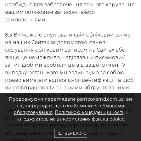
необхідно для забезпечення точного керування
вашим обліковим записом та/або
замовленнями.
8.3 Ви можете анулювати свій обліковий запис
на наших Сайтах за допомогою панелі
керування обліковим записом на Сайтах або,
якщо це неможливо, надіславши письмовий
запит, щоб ми зробили це від вашого імені. У
випадку останнього ми залишаємо за собою
право вимагати відповідної ідентифікації та щоб
ви співпрацювали з нашими обґрунтованими
процедурами, щоб переконатися, що обліковий
Продовжуючи переглядати
perriconemd.com.ua
, ви
запис, який ви хочете анулювати, належить вам.
підтверджуєте, що ознайомилися з
Умовами
Ви визнаєте, що навіть якщо ви анулювали свій
обслуговування
,
Політикою конфіденційності
, і
обліковий запис, нам може знадобитися й
погоджуєтесь на
використання файлів cookie
.
надалі зберігати певну інформацію про вас та/
або ваші замовлення для виконання наших
ПІДТВЕРДЖУЮ
юридичних обов’язків.