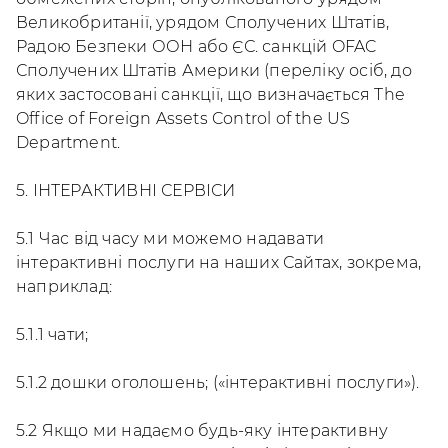
Великобританії, урядом Сполучених Штатів,
Радою Безпеки ООН або ЄС. санкцій OFAC
Сполучених Штатів Америки (переліку осіб, до
яких застосовані санкції, що визначається The
Office of Foreign Assets Control of the US
Department.
5. ІНТЕРАКТИВНІ СЕРВІСИ
5.1 Час від часу ми можемо надавати
інтерактивні послуги на наших Сайтах, зокрема,
наприклад:
5.1.1 чати;
5.1.2 дошки оголошень; («інтерактивні послуги»).
5.2 Якщо ми надаємо будь-яку інтерактивну