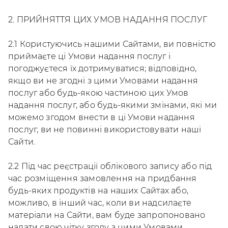
2. ПРИЙНЯТТЯ ЦИХ УМОВ НАДАННЯ ПОСЛУГ
2.1 Користуючись нашими Сайтами, ви повністю
приймаєте ці Умови надання послуг і
погоджуєтеся їх дотримуватися; відповідно,
якщо ви не згодні з цими Умовами надання
послуг або будь-якою частиною цих Умов
надання послуг, або будь-якими змінами, які ми
можемо згодом внести в ці Умови надання
послуг, ви не повинні використовувати наші
Сайти.
2.2 Під час реєстрації облікового запису або під
час розміщення замовлення на придбання
будь-яких продуктів на наших Сайтах або,
можливо, в інший час, коли ви надсилаєте
матеріали на Сайти, вам буде запропоновано
надати свою чітку згоду з цими Умовами