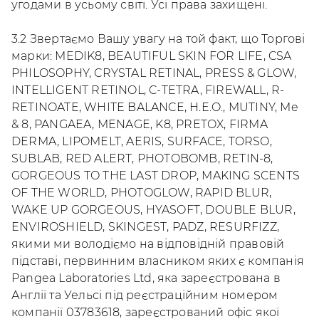
угодами в усьому світі. Усі права захищені.
3.2 Звертаємо Вашу увагу на той факт, що Торгові
марки: MEDIK8, BEAUTIFUL SKIN FOR LIFE, CSA
PHILOSOPHY, CRYSTAL RETINAL, PRESS & GLOW,
INTELLIGENT RETINOL, C-TETRA, FIREWALL, R-
RETINOATE, WHITE BALANCE, H.E.O., MUTINY, Me
& 8, PANGAEA, MENAGE, K8, PRETOX, FIRMA
DERMA, LIPOMELT, AERIS, SURFACE, TORSO,
SUBLAB, RED ALERT, PHOTOBOMB, RETIN-8,
GORGEOUS TO THE LAST DROP, MAKING SCENTS
OF THE WORLD, PHOTOGLOW, RAPID BLUR,
WAKE UP GORGEOUS, HYASOFT, DOUBLE BLUR,
ENVIROSHIELD, SKINGEST, PADZ, RESURFIZZ,
якими ми володіємо на відповідній правовій
підставі, первинним власником яких є компанія
Pangea Laboratories Ltd, яка зареєстрована в
Англії та Уельсі під реєстраційним номером
компанії 03783618, зареєстрований офіс якої