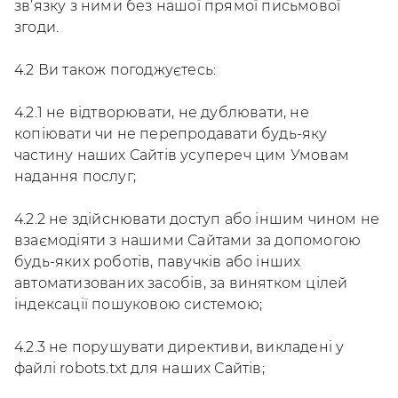
зв’язку з ними без нашої прямої письмової
згоди.
4.2 Ви також погоджуєтесь:
4.2.1 не відтворювати, не дублювати, не
копіювати чи не перепродавати будь-яку
частину наших Сайтів усупереч цим Умовам
надання послуг;
4.2.2 не здійснювати доступ або іншим чином не
взаємодіяти з нашими Сайтами за допомогою
будь-яких роботів, павучків або інших
автоматизованих засобів, за винятком цілей
індексації пошуковою системою;
4.2.3 не порушувати директиви, викладені у
файлі robots.txt для наших Сайтів;