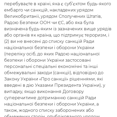
перебуваєте в країні, яка є суб’єктом будь-якого
ембарго чи санкцій, накладених урядом
Великобританії, урядом Сполучених Штатів,
Радою Безпеки ООН чи ЄС, або яка була
визначена будь-яким із зазначених вище урядів
або органів як країна, що підтримує тероризм, і
(2) ви не внесені до списку санкцій Ради
національної безпеки і оборони України
(переліку осіб, до яких Радою національної
безпеки і оборони України застосовані
персональні спеціальні економічні та інші
обмежувальні заходи (санкції), відповідно до
Закону України «Про санкції» рішеннями, які
введені в дію Указами Президента України), у
випадку, якщо виконання Договору
суперечитиме дотриманню санкцій Ради
національної безпеки і оборони України, а
також, жодного списку заборонених або
обмежених сторін, опублікованого урядом