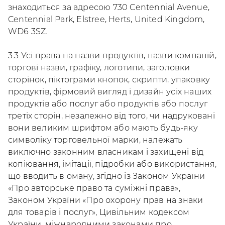
знаходиться за адресою 730 Centennial Avenue,
Centennial Park, Elstree, Herts, United Kingdom,
WD6 3SZ.
3.3 Усі права на назви продуктів, назви компаній,
торгові назви, графіку, логотипи, заголовки
сторінок, піктограми кнопок, скрипти, упаковку
продуктів, фірмовий вигляд і дизайн усіх наших
продуктів або послуг або продуктів або послуг
третіх сторін, незалежно від того, чи надруковані
вони великим шрифтом або мають будь-яку
символіку торговельної марки, належать
виключно законним власникам і захищені від
копіювання, імітації, підробки або використання,
що вводить в оману, згідно із Законом України
«Про авторське право та суміжні права»,
Законом України «Про охорону прав на знаки
для товарів і послуг», Цивільним кодексом
України, міжнародними законами про