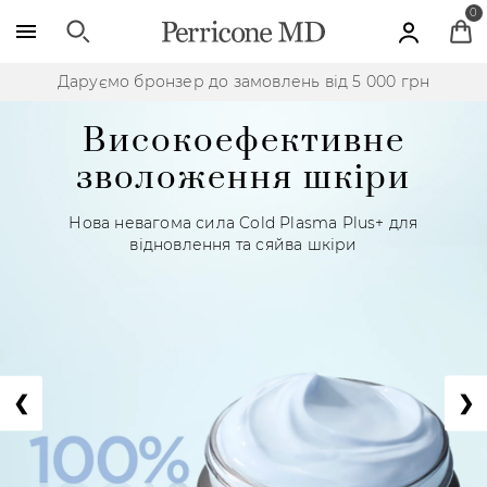
Skip to main content
0
0 грн
Безкоштовна доставка для замовлень від 3
Високоефективне
зволоження шкіри
Нова невагома сила Cold Plasma Plus+ для
відновлення та сяйва шкіри
❮
❯