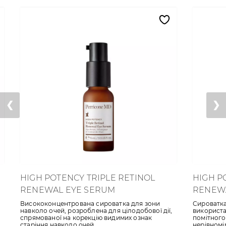
❮
❯
HIGH POTENCY TRIPLE RETINOL
HIGH P
RENEWAL EYE SERUM
RENEW
Висококонцентрована сироватка для зони
Сироватка
навколо очей, розроблена для цілодобової дії,
використан
спрямованої на корекцію видимих ознак
помітного
старіння навколо очей.
нерівномір