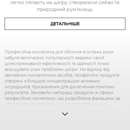
легко лягають на шкіру, створюючи сяйво та
природний рум'янець.
ДЕТАЛЬНІШЕ
Професійна косметика для обличчя в останні роки
набула величезної популярності завдяки своїй
цілеспрямованій ефективності та здатності точно
вирішувати різні проблеми шкіри. На відміну від
звичайних косметичних засобів, професійні продукти
створені з більшою концентрацією активних
інгредієнтів, призначених для досягнення помітних
результатів. Замовити найкращі продукти зі сфери
професійної косметики, що розроблена фахівцями за
сприянням кваліфікованих косметологів, можна
замовити в інтернет-магазині Perricone MD.
Види професійної косметики Perricone MD