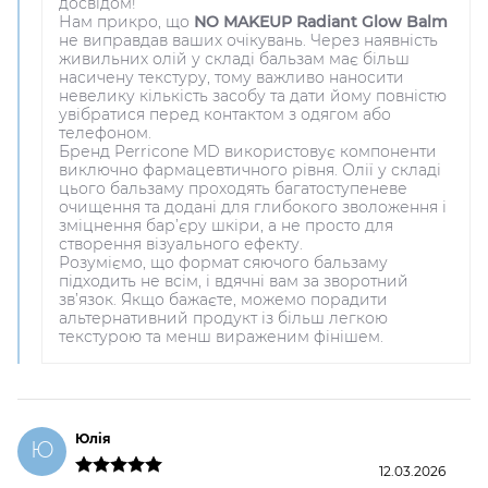
досвідом!
Нам прикро, що
NO MAKEUP Radiant Glow Balm
не виправдав ваших очікувань. Через наявність
живильних олій у складі бальзам має більш
насичену текстуру, тому важливо наносити
невелику кількість засобу та дати йому повністю
увібратися перед контактом з одягом або
телефоном.
Бренд Perricone MD використовує компоненти
виключно фармацевтичного рівня. Олії у складі
цього бальзаму проходять багатоступеневе
очищення та додані для глибокого зволоження і
зміцнення бар’єру шкіри, а не просто для
створення візуального ефекту.
Розуміємо, що формат сяючого бальзаму
підходить не всім, і вдячні вам за зворотний
зв’язок. Якщо бажаєте, можемо порадити
альтернативний продукт із більш легкою
текстурою та менш вираженим фінішем.
Юлія
Ю
12.03.2026