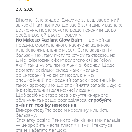
21.01.2026
Вітаємо, Олекандро! Дякуємо за ваш зворотний
зв'язок! Нам прикро, що засіб залишив у вас таке
враження, проте хочемо дещо пояснити щодо
особливостей цього продукту.
No Makeup Radiant Glow Balm
— це мейкап-
продукт, формула якого насичена великою
кількістю живильних масел. Саме завдяки їм
бальзам має таку густу текстуру та створює на
шкірі фірмовий ефект вологого сяйва (glow),
який так цінують прихильники бренду. Щодо
аромату: оскільки склад максимально
орієнтований на вміст масел, він має
специфічний природний запах сировини. Ми
також враховуємо, що сприйняття запахів є дуже
індивідуальним для кожної людини.
Щоб засіб не створював відчуття «жирного
обличчя» та краще розподілявся,
спробуйте
змінити техніку нанесення
:
Використовуйте зовсім невелику кількість
бальзаму.
Спочатку розігрійте його між кінчиками пальців
— це зробить масла пластичними, і текстура
стане набагато легшою.