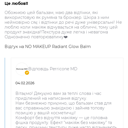
Це любов!!
Обожнюю цей бальзам, маю два відтінки, які
використовую як румяна та бронзер. Шкіра з ним
неймовірно сяє і відтінки до речі дуже універсальні! Не
люблю коли макіяж відчувається на обличчі, тому цей
продукт знахідка!!Текстура дуже легка і невагома
Однозначно повторюватиму❤️
Відгук на
NO MAKEUP Radiant Glow Balm
Відповідь Perricone MD
04.02.2026
Вітаємо! Дякуємо вам за теплі слова і час
приділений на написання відгуку.
Нам безмежно приємно, що бальзам став для
вас справжньою знахідкою і зайняв топову
позицію у вашій косметичці!
Комфорт без відчуття макіяжу — це головна
фішка продукту. Ефект “макіяж без макіяжу” та
легку, приємну текстуру дуже часто відзначають