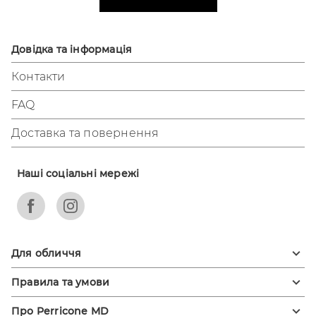
Довідка та інформація
Контакти
FAQ
Доставка та повернення
Наші соціальні мережі
Для обличчя
Креми для обличчя
Правила та умови
Сироватки для обличчя
Умови обслуговування
Про Perricone MD