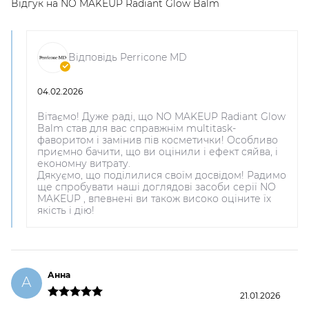
Відгук на
NO MAKEUP Radiant Glow Balm
Відповідь Perricone MD
04.02.2026
Вітаємо! Дуже раді, що NO MAKEUP Radiant Glow
Balm став для вас справжнім multitask-
фаворитом і замінив пів косметички! Особливо
приємно бачити, що ви оцінили і ефект сяйва, і
економну витрату.
Дякуємо, що поділилися своїм досвідом! Радимо
ще спробувати наші доглядові засоби серії NO
MAKEUP , впевнені ви також високо оціните їх
якість і дію!
Анна
А
21.01.2026