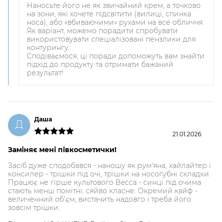
Наносьте його не як звичайний крем, а точково
на зони, які хочете підсвітити (вилиці, спинка
носа), або «вбиваючими» рухами на все обличчя.
Як варіант, можемо порадити спробувати
використовувати спеціалізовані пензлики для
контурингу.
Сподіваємося, ці поради допоможуть вам знайти
підхід до продукту та отримати бажаний
результат!
Даша
Д
21.01.2026
Заміняє мені півкосметички!
Засіб дуже сподобався - наношу як рум'яна, хайлайтер і
консилер - трішки під очі, трішки на носогубні складки.
Працює не гірше культового Becca - синці під очима
стають менш помітні, сяйво класне. Окремий кайф -
величенний об'єм, вистачить надовго і треба його
зовсім трішки.