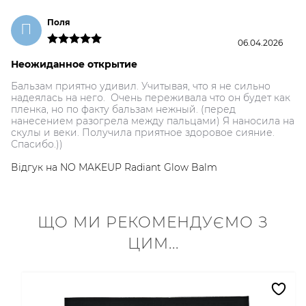
Поля
П
06.04.2026
Неожиданное открытие
Бальзам приятно удивил. Учитывая, что я не сильно
надеялась на него. Очень переживала что он будет как
пленка, но по факту бальзам нежный. (перед
нанесением разогрела между пальцами) Я наносила на
скулы и веки. Получила приятное здоровое сияние.
Спасибо.))
Відгук на
NO MAKEUP Radiant Glow Balm
ЩО МИ РЕКОМЕНДУЄМО З
ЦИМ...