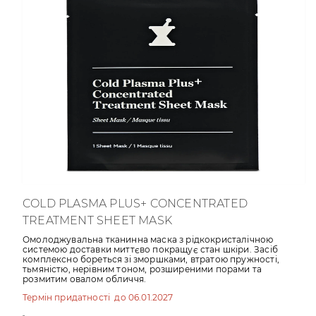
COLD PLASMA PLUS+ CONCENTRATED
TREATMENT SHEET MASK
Омолоджувальна тканинна маска з рідкокристалічною
системою доставки миттєво покращує стан шкіри. Засіб
комплексно бореться зі зморшками, втратою пружності,
тьмяністю, нерівним тоном, розширеними порами та
розмитим овалом обличчя.
Термін придатності до 06.01.2027