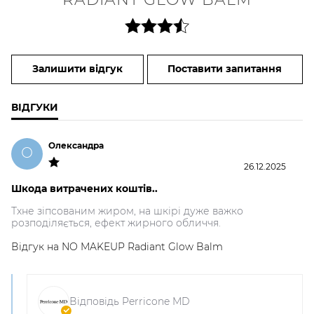
Залишити відгук
Поставити запитання
ВІДГУКИ
Олександра
О
26.12.2025
Шкода витрачених коштів..
Тхне зіпсованим жиром, на шкірі дуже важко
розподіляється, ефект жирного обличчя.
Відгук на
NO MAKEUP Radiant Glow Balm
Відповідь Perricone MD